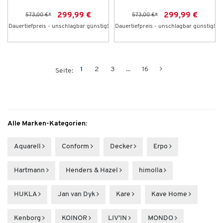
299,99 €
299,99 €
573,00 €
*
573,00 €
*
Dauertiefpreis - unschlagbar günstig!
Dauertiefpreis - unschlagbar günstig!
1
2
3
...
16
Seite:
Alle Marken-Kategorien:
Aquarell
Conform
Decker
Erpo
Hartmann
Henders & Hazel
himolla
HUKLA
Jan van Dyk
Kare
Kave Home
Kenborg
KOINOR
LIV’IN
MONDO