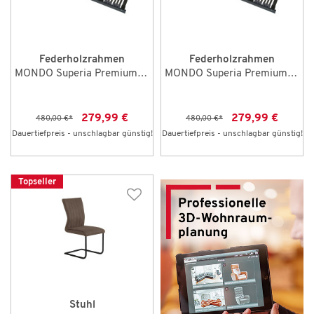
Federholzrahmen
Federholzrahmen
MONDO Superia Premium 80 x 200 cm NV
MONDO Superia Premium 90 x 190 cm NV
279,99 €
279,99 €
480,00 €
*
480,00 €
*
Dauertiefpreis - unschlagbar günstig!
Dauertiefpreis - unschlagbar günstig!
Topseller
Stuhl