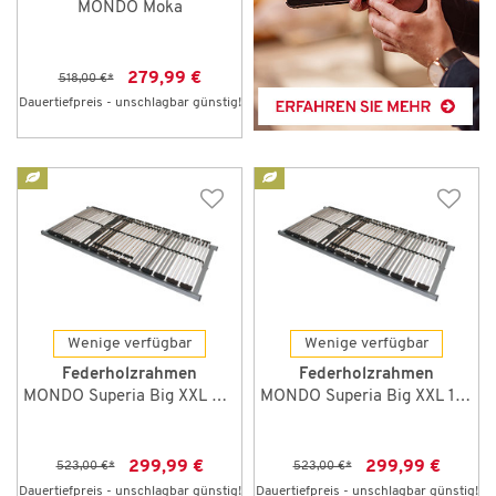
MONDO Moka
279,99 €
518,00 €
*
Dauertiefpreis - unschlagbar günstig!
Wenige verfügbar
Wenige verfügbar
Federholzrahmen
Federholzrahmen
MONDO Superia Big XXL 90 x 200 cm NV
MONDO Superia Big XXL 100 x 200 cm NV
299,99 €
299,99 €
523,00 €
*
523,00 €
*
Dauertiefpreis - unschlagbar günstig!
Dauertiefpreis - unschlagbar günstig!