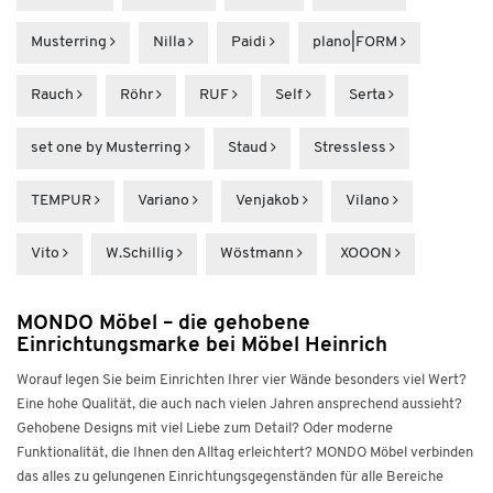
Musterring
Nilla
Paidi
plano|FORM
Rauch
Röhr
RUF
Self
Serta
set one by Musterring
Staud
Stressless
TEMPUR
Variano
Venjakob
Vilano
Vito
W.Schillig
Wöstmann
XOOON
MONDO Möbel – die gehobene
Einrichtungsmarke bei Möbel Heinrich
Worauf legen Sie beim Einrichten Ihrer vier Wände besonders viel Wert?
Eine hohe Qualität, die auch nach vielen Jahren ansprechend aussieht?
Gehobene Designs mit viel Liebe zum Detail? Oder moderne
Funktionalität, die Ihnen den Alltag erleichtert? MONDO Möbel verbinden
das alles zu gelungenen Einrichtungsgegenständen für alle Bereiche