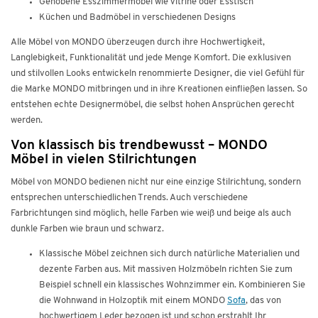
Gehobene Esszimmermöbel wie Vitrine oder Esstisch
Küchen und Badmöbel in verschiedenen Designs
Alle Möbel von MONDO überzeugen durch ihre Hochwertigkeit,
Langlebigkeit, Funktionalität und jede Menge Komfort. Die exklusiven
und stilvollen Looks entwickeln renommierte Designer, die viel Gefühl für
die Marke MONDO mitbringen und in ihre Kreationen einfließen lassen. So
entstehen echte Designermöbel, die selbst hohen Ansprüchen gerecht
werden.
Von klassisch bis trendbewusst – MONDO
Möbel in vielen Stilrichtungen
Möbel von MONDO bedienen nicht nur eine einzige Stilrichtung, sondern
entsprechen unterschiedlichen Trends. Auch verschiedene
Farbrichtungen sind möglich, helle Farben wie weiß und beige als auch
dunkle Farben wie braun und schwarz.
Klassische Möbel zeichnen sich durch natürliche Materialien und
dezente Farben aus. Mit massiven Holzmöbeln richten Sie zum
Beispiel schnell ein klassisches Wohnzimmer ein. Kombinieren Sie
die Wohnwand in Holzoptik mit einem MONDO
Sofa
, das von
hochwertigem Leder bezogen ist und schon erstrahlt Ihr