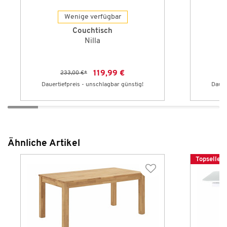
Wenige verfügbar
Couchtisch
Nilla
119,99 €
233,00 €
*
2
Dauertiefpreis - unschlagbar günstig!
Dauer
Ähnliche Artikel
Topseller