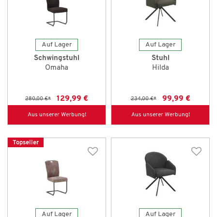
Auf Lager
Auf Lager
Schwingstuhl
Stuhl
Omaha
Hilda
129,99 €
99,99 €
280,00 €
*
234,00 €
*
Aus unserer Werbung!
Aus unserer Werbung!
Topseller
Auf Lager
Auf Lager