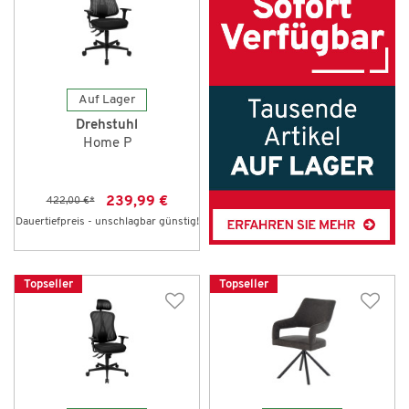
Auf Lager
Drehstuhl
Home P
239,99 €
422,00 €
*
Dauertiefpreis - unschlagbar günstig!
Topseller
Topseller