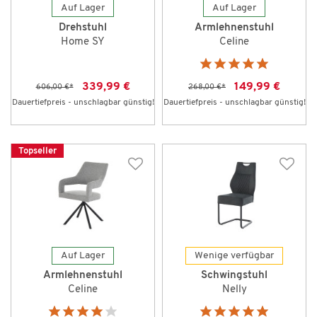
Auf Lager
Auf Lager
Drehstuhl
Armlehnenstuhl
Home SY
Celine
339,99 €
149,99 €
606,00 €
*
268,00 €
*
Dauertiefpreis - unschlagbar günstig!
Dauertiefpreis - unschlagbar günstig!
Topseller
Auf Lager
Wenige verfügbar
Armlehnenstuhl
Schwingstuhl
Celine
Nelly