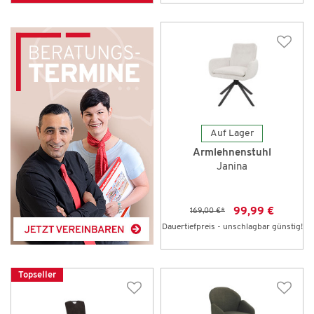
Auf Lager
Armlehnenstuhl
Janina
99,99 €
169,00 €
*
Dauertiefpreis - unschlagbar günstig!
Topseller