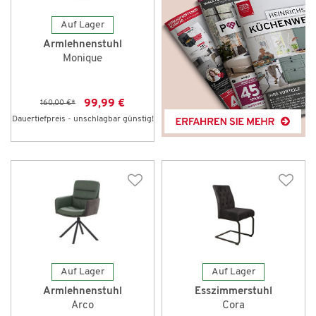
Auf Lager
Armlehnenstuhl
Monique
99,99 €
160,00 €
*
Dauertiefpreis - unschlagbar günstig!
Auf Lager
Auf Lager
Armlehnenstuhl
Esszimmerstuhl
Arco
Cora