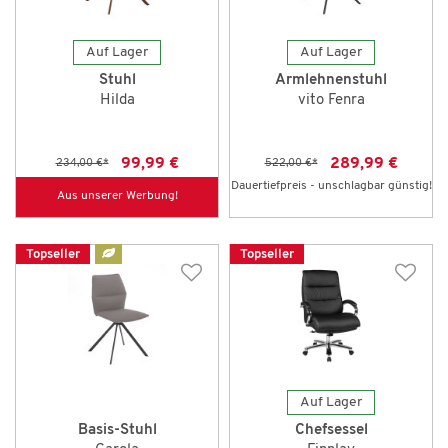
Auf Lager
Auf Lager
Stuhl
Armlehnenstuhl
Hilda
vito Fenra
99,99 €
289,99 €
234,00 €
*
522,00 €
*
Dauertiefpreis - unschlagbar günstig!
Aus unserer Werbung!
Topseller
Topseller
Auf Lager
Basis-Stuhl
Chefsessel