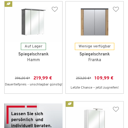
Auf Lager
Wenige verfügbar
Spiegelschrank
Spiegelschrank
Hamm
Franka
219,99 €
109,99 €
396,00 €
*
253,00 €
*
Dauertiefpreis - unschlagbar günstig!
Letzte Chance – jetzt zugreifen!