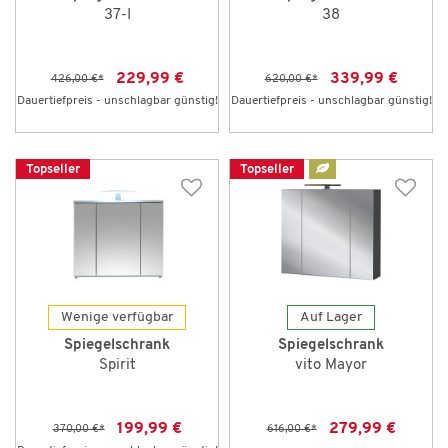
37-I
38
229,99 €
339,99 €
426,00 €
*
620,00 €
*
Dauertiefpreis - unschlagbar günstig!
Dauertiefpreis - unschlagbar günstig!
Topseller
Topseller
Wenige verfügbar
Auf Lager
Spiegelschrank
Spiegelschrank
Spirit
vito Mayor
199,99 €
279,99 €
370,00 €
*
616,00 €
*