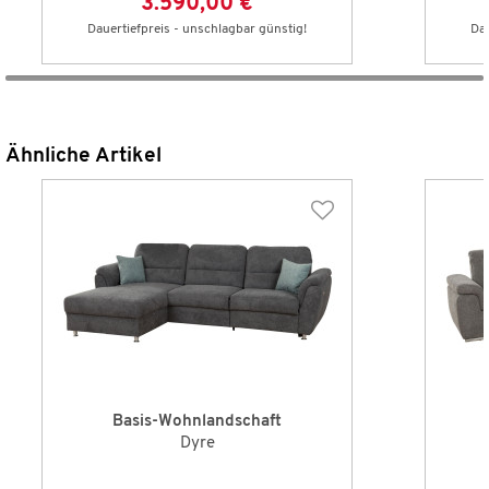
3.590,00 €
Dauertiefpreis - unschlagbar günstig!
Dau
Ähnliche Artikel
Basis-Wohnlandschaft
Dyre