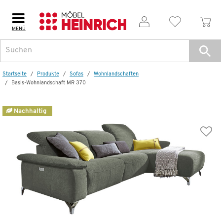
MENÜ
Weitere Artikel aus der Serie
Startseite
Produkte
Sofas
Wohnlandschaften
Basis-Wohnlandschaft MR 370
Basis-Wohnlandschaft
MR 370
Nachhaltig
2.280,00 €
Dauertiefpreis - unschlagbar günstig!
D