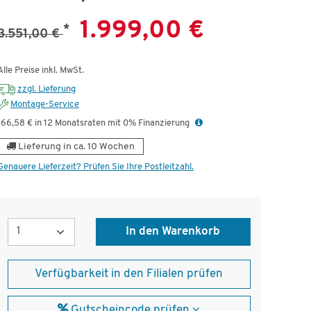
ünstig!
Aus unserer Werbung!
Dauert
1.999,00 €
*
3.551,00 €
Alle Preise inkl. MwSt.
zzgl. Lieferung
Montage-Service
166,58 € in 12 Monatsraten mit 0% Finanzierung
Lieferung in ca. 10 Wochen
Genauere Lieferzeit? Prüfen Sie Ihre Postleitzahl.
Menge
In den Warenkorb
Verfügbarkeit in den Filialen prüfen
Gutscheincode prüfen