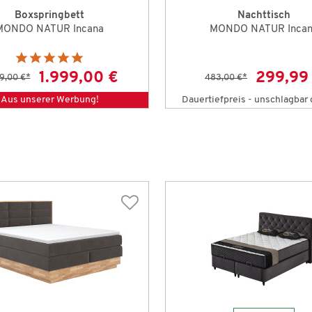
Boxspringbett
Nachttisch
MONDO NATUR Incana
MONDO NATUR Inca
1.999,00 €
299,99
9,00 €
*
483,00 €
*
Aus unserer Werbung!
Dauertiefpreis - unschlagbar 