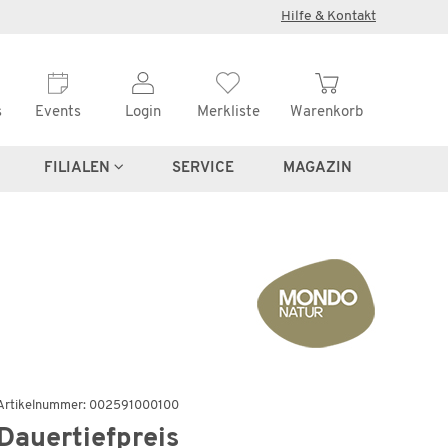
×
Hilfe & Kontakt
s
Events
Login
Merkliste
Warenkorb
FILIALEN
SERVICE
MAGAZIN
Boxspringbett
a
MONDO NATUR Incana
Artikelnummer: 002591000100
Dauertiefpreis
 €
2.999,00 €
6.080,00 €
*
1.9