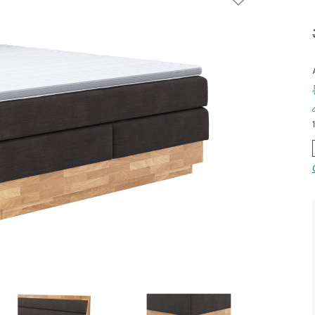
Aus unserer Werbung!
Dauertiefpreis - unschlagbar g