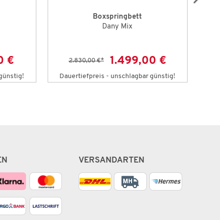
Boxspringbett
Dany Mix
0 €
1.499,00 €
2.830,00 €
*
günstig!
Dauertiefpreis - unschlagbar günstig!
Da
EN
VERSANDARTEN