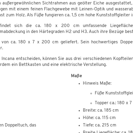
m außergewöhnlichen Sichtrahmen aus geölter Eiche ausgestattet, d
gegen mit einem feinen Flachgewebe mit Leinen-Optik und wasser
st zum Holz. Als Füße fungieren ca. 1,5 cm hohe Kunststoffgleiter 
efindet sich die ca. 180 x 200 cm umfassende Liegefläch
mabdeckung in den Härtegraden H2 und H3. Auch ihre Bezüge best
von ca. 180 x 7 x 200 cm geliefert. Sein hochwertiges Doppelt
r.
ncana entscheiden, können Sie aus drei verschiedenen Kopfteilen
rdem ein Bettkasten und eine elektrische Verstellung.
Maße
Hinweis Maße:
Füße Kunststoffglei
Topper ca.: 180 x 
Breite: ca. 185 cm
Höhe: ca. 115 cm
en Doppeltuch, das
Tiefe: ca. 215 cm
Breite Liegefläche: ca. 