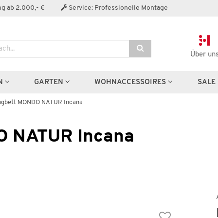
Der Artikel wurde in den Warenkorb gelegt:
g ab 2.000,- €
Service: Professionelle Montage
Über un
Artikel aus der Serie
N
GARTEN
WOHNACCESSOIRES
SALE
ngbett MONDO NATUR Incana
O NATUR Incana
Boxspringbett
Nachttisch
MONDO NATUR Incana
MONDO NATUR Incan
1.999,00 €
629,99
79,00 €
*
1.134,00 €
*