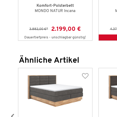
Komfort-Polsterbett
MONDO NATUR Incana
€
2.199,00 €
3.882,00 €
*
4.37
Dauertiefpreis - unschlagbar günstig!
Ähnliche Artikel