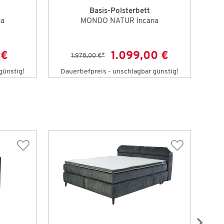
Basis-Polsterbett
na
MONDO NATUR Incana
 €
1.099,00 €
1.978,00 €
*
günstig!
Dauertiefpreis - unschlagbar günstig!
Da