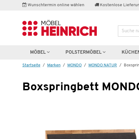
Wunschtermin online wählen
Kostenlose Lieferun
Suche
Weitere 
MÖBEL
POLSTERMÖBEL
KÜCHE
Startseite
Marken
MONDO
MONDO NATUR
Boxspri
Boxspringbett MOND
Komfort-Polsterbett
a
MONDO NATUR Incana
€
2.199,00 €
3.882,00 €
*
4.3