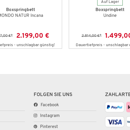
Auf Lager
Boxspringbett
Boxspringbett
MONDO NATUR Incana
Undine
2.199,00 €
1.499,0
7,00 €
*
2.814,00 €
*
efpreis - unschlagbar günstig!
Dauertiefpreis - unschlagbar 
FOLGEN SIE UNS
ZAHLART
Facebook
Instagram
Pinterest