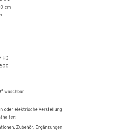
200 cm
m
/ H3
 500
0° waschbar
n oder elektrische Verstellung
thalten:
ationen, Zubehör, Ergänzungen