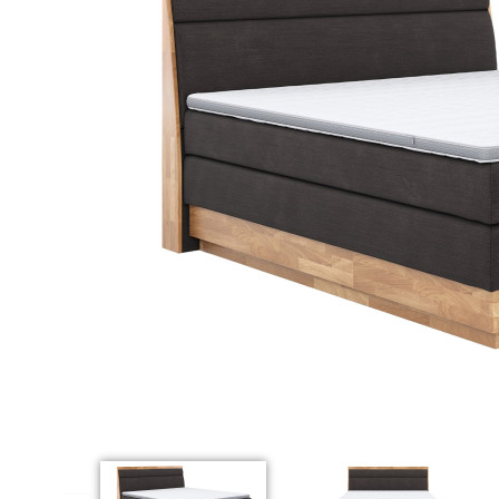
ünstig!
Dauertiefpreis - unschlagbar günstig!