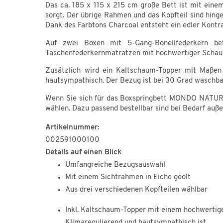
Das ca. 185 x 115 x 215 cm große Bett ist mit eine
sorgt. Der übrige Rahmen und das Kopfteil sind hin
Dank des Farbtons Charcoal entsteht ein edler Kontra
Auf zwei Boxen mit 5-Gang-Bonellfederkern b
Taschenfederkernmatratzen mit hochwertiger Schau
Zusätzlich wird ein Kaltschaum-Topper mit Maßen 
hautsympathisch. Der Bezug ist bei 30 Grad waschba
Wenn Sie sich für das Boxspringbett MONDO NATUR I
wählen. Dazu passend bestellbar sind bei Bedarf auße
Artikelnummer:
002591000100
Details auf einen Blick
Umfangreiche Bezugsauswahl
Mit einem Sichtrahmen in Eiche geölt
Aus drei verschiedenen Kopfteilen wählbar
Inkl. Kaltschaum-Topper mit einem hochwertig
Klimaregulierend und hautsympathisch ist