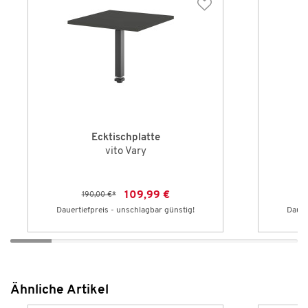
Ecktischplatte
vito Vary
109,99 €
190,00 €
*
Dauertiefpreis - unschlagbar günstig!
Dauer
Ähnliche Artikel