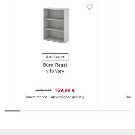
Auf Lager
Büro-Regal
vito Vary
159,99 €
290,00 €
*
Dauertiefpreis - unschlagbar günstig!
Dauer