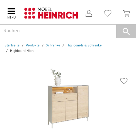
MENÜ
Weitere Artikel aus der Serie
Startseite
Produkte
Schränke
Highboards & Schränke
Highboard Niora
Sideboard
Niora
1.399,00 €
Dauertiefpreis - unschlagbar günstig!
D