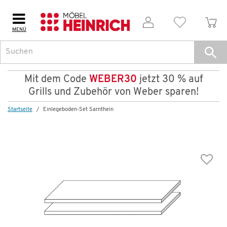
MENÜ
Weitere Artikel aus der Serie
Mit dem Code
WEBER30
jetzt 30 % auf
Grills und Zubehör von Weber sparen!
Startseite
Einlegeboden-Set Sarnthein
Wenige verfügbar
Einlegeboden-Set Sarnthein
29,99 €
53,00 €
*
Dauertiefpreis - unschlagbar günstig!