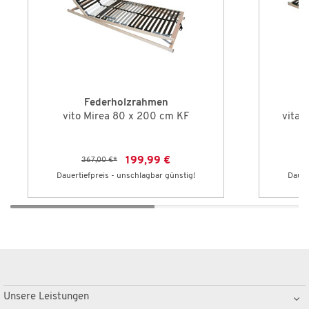
Federholzrahmen
vito Mirea 80 x 200 cm KF
vita 
199,99 €
367,00 €
*
Dauertiefpreis - unschlagbar günstig!
Dauer
Unsere Leistungen