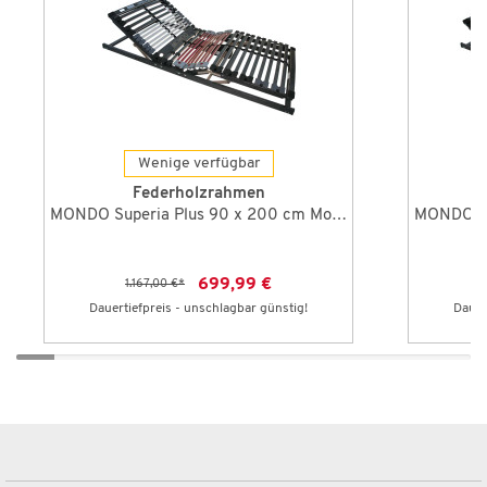
Wenige verfügbar
Federholzrahmen
MONDO Superia Plus 90 x 200 cm Motor
699,99 €
1.167,00 €
*
Dauertiefpreis - unschlagbar günstig!
Dauer