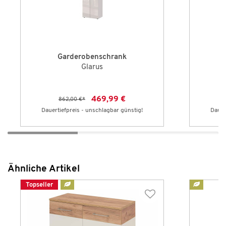
Garderobenschrank
Glarus
469,99 €
862,00 €
*
Dauertiefpreis - unschlagbar günstig!
Dauer
Ähnliche Artikel
Topseller