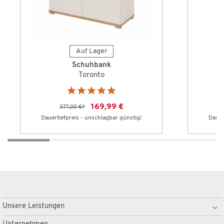
Auf Lager
Schuhbank
Toronto
169,99 €
377,00 €
*
Dauertiefpreis - unschlagbar günstig!
Dauer
Unsere Leistungen