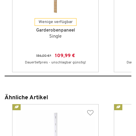
Wenige verfügbar
Garderobenpaneel
Single
109,99 €
186,00 €
*
Dauertiefpreis - unschlagbar günstig!
Dauer
Ähnliche Artikel