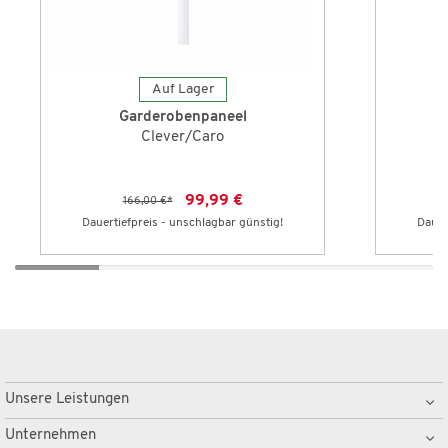
Auf Lager
Garderobenpaneel
Clever/Caro
99,99 €
166,00 €
*
Dauertiefpreis - unschlagbar günstig!
Dauer
Unsere Leistungen
Unternehmen