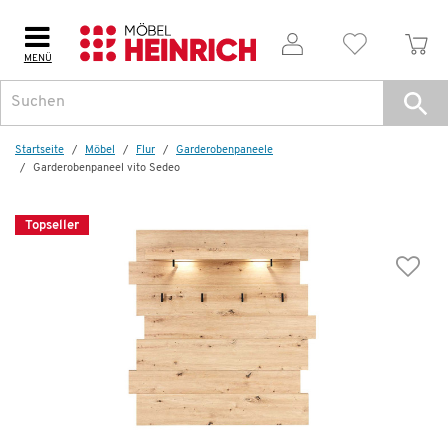
MENÜ
Weitere Artikel aus der Serie
Topseller
Topsel
Startseite
Möbel
Flur
Garderoben­paneele
Garderobenpaneel vito Sedeo
Topseller
Wenige verfügbar
Schuhschrank
vito Sedeo
299,99 €
532,00 €
*
Letzte Chance – jetzt zugreifen!