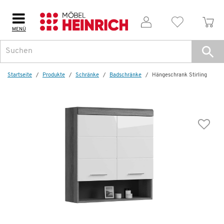
MENÜ
Weitere Artikel aus der Serie
Startseite
Produkte
Schränke
Badschränke
Hängeschrank Stirling
Wenige verfügbar
Hängeschrank
Stirling
74,95 €
157,00 €
*
Letzte Chance – jetzt zugreifen!