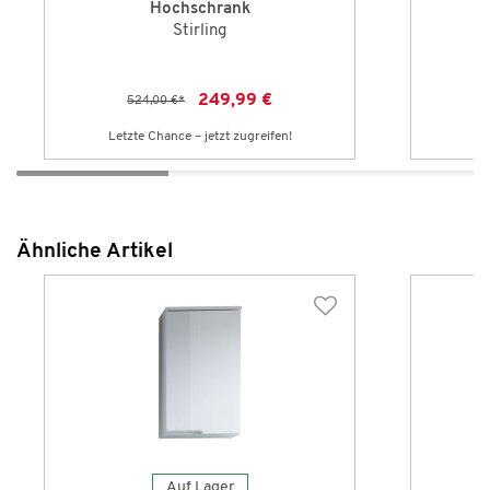
Hochschrank
Stirling
249,99 €
524,00 €
*
Letzte Chance – jetzt zugreifen!
Le
Ähnliche Artikel
Auf Lager