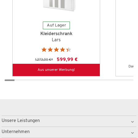
Auf Lager
Kleiderschrank
Lars
599,99 €
1.273,00 €
*
Dauer
Aus unserer Werbung!
Unsere Leistungen
Unternehmen