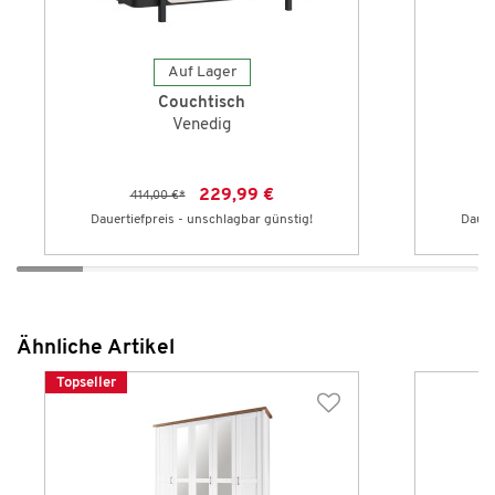
Auf Lager
Couchtisch
Venedig
229,99 €
414,00 €
*
Dauertiefpreis - unschlagbar günstig!
Dauer
Ähnliche Artikel
Topseller