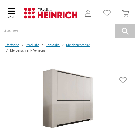
MENÜ
Dazu empfehlen wir folgendes Zubehör:
Startseite
Produkte
Schränke
Kleiderschränke
Kleiderschrank Venedig
Wenige verfügbar
E-Boden Set
79,99 €
156,00 €
*
Dauertiefpreis - unschlagbar günstig!