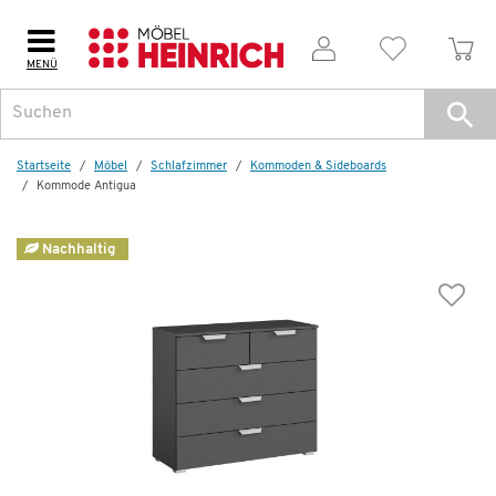
MENÜ
Weitere Artikel aus der Serie
Startseite
Möbel
Schlafzimmer
Kommoden & Sideboards
Kommode Antigua
Nachhaltig
Wenige verfügbar
Kommode
Antigua
229,99 €
585,00 €
*
Letzte Chance – jetzt zugreifen!