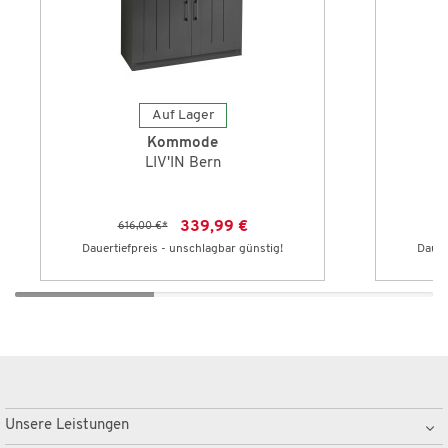
Auf Lager
Kommode
LIV'IN Bern
339,99 €
616,00 €
*
Dauertiefpreis - unschlagbar günstig!
Dauer
Unsere Leistungen