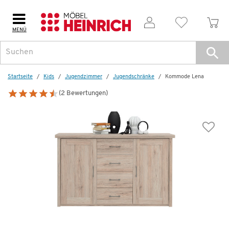
MENÜ
Weitere Artikel aus der Serie
Startseite
Kids
Jugendzimmer
Jugendschränke
Kommode Lena
(2 Bewertungen)
Wenige verfügbar
Nachttisch
Lena
119,99 €
209,00 €
*
Dauertiefpreis - unschlagbar günstig!
D