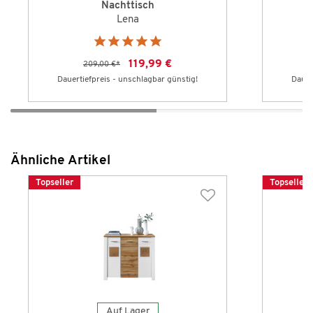
Nachttisch
Lena
119,99 €
209,00 €
*
Dauertiefpreis - unschlagbar günstig!
Dauer
Ähnliche Artikel
Topseller
Topseller
Auf Lager