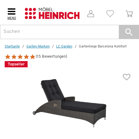
MENÜ
Weitere Artikel aus der Serie
Topseller
Topsel
Startseite
Garten-Marken
LC Garden
Gartenliege Barcelona Komfort
(15 Bewertungen)
Topseller
Auf Lager
Gartenhocker
Barcelona Komfort
89,99 €
139,00 €
*
Dauertiefpreis - unschlagbar günstig!
D