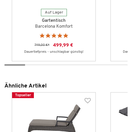
Auf Lager
Gartentisch
Barcelona Komfort
499,99 €
749,00 €
*
Dauertiefpreis - unschlagbar günstig!
Dauer
Ähnliche Artikel
Topseller