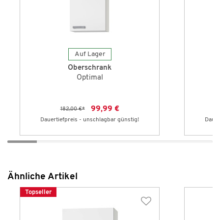
Auf Lager
Oberschrank
Optimal
99,99 €
182,00 €
*
Dauertiefpreis - unschlagbar günstig!
Dauer
Ähnliche Artikel
Topseller