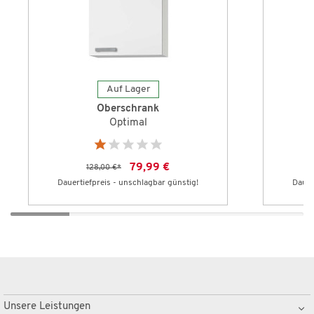
Auf Lager
Oberschrank
Optimal
79,99 €
128,00 €
*
Dauertiefpreis - unschlagbar günstig!
Dauer
Unsere Leistungen