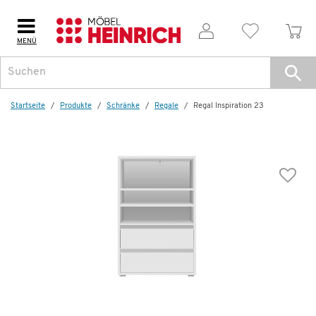
MENÜ
Weitere Artikel aus der Serie
Startseite
Produkte
Schränke
Regale
Regal Inspiration 23
Wenige verfügbar
Regal
Inspiration 23
209,99 €
381,00 €
*
Dauertiefpreis - unschlagbar günstig!