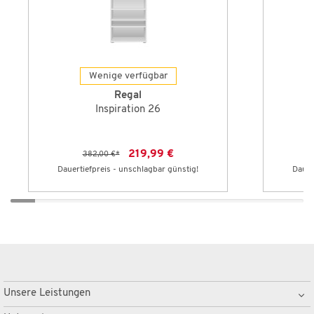
Wenige verfügbar
Regal
Inspiration 26
219,99 €
382,00 €
*
Dauertiefpreis - unschlagbar günstig!
Dauer
Unsere Leistungen