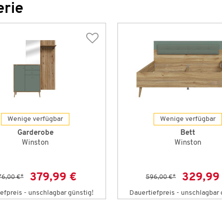
erie
Wenige verfügbar
Wenige verfügbar
Garderobe
Bett
Winston
Winston
379,99 €
329,99
76,00 €
*
596,00 €
*
efpreis - unschlagbar günstig!
Dauertiefpreis - unschlagbar 