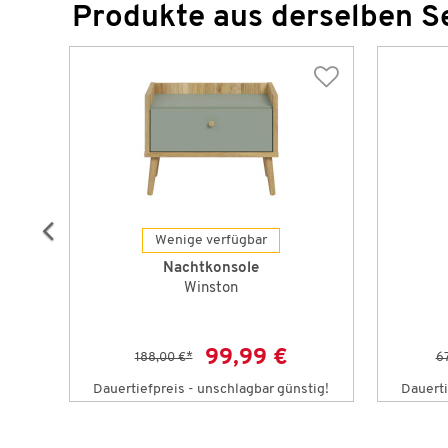
Produkte aus derselben S
Wenige verfügbar
Nachtkonsole
Winston
99,99 €
188,00 €
*
6
tig!
Dauertiefpreis - unschlagbar günstig!
Dauerti