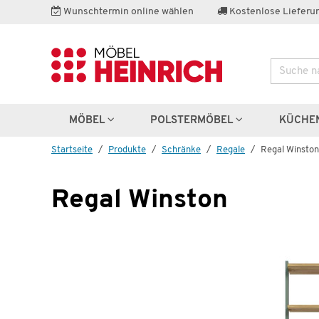
Wunschtermin online wählen
Kostenlose Lieferun
Suche
Weitere 
MÖBEL
POLSTERMÖBEL
KÜCHE
Startseite
Produkte
Schränke
Regale
Regal Winston
Regal Winston
Wenige verfügbar
Kleiderschrank
Winston
€
399,99 €
716,00 €
*
5