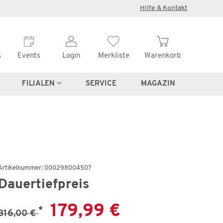
×
Hilfe & Kontakt
s
Events
Login
Merkliste
Warenkorb
FILIALEN
SERVICE
MAGAZIN
Wenige verfügbar
Artikelnummer: 000298004507
Regal
Dauertiefpreis
Winston
179,99 €
*
316,00 €
€
199,99 €
356,00 €
*
1.