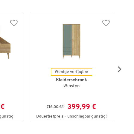
Wenige verfügbar
Kleiderschrank
Winston
 €
399,99 €
716,00 €
*
günstig!
Dauertiefpreis - unschlagbar günstig!
Da