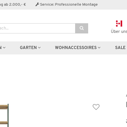
Der Artikel wurde in den Warenkorb gelegt:
g ab 2.000,- €
Service: Professionelle Montage
Über un
Artikel aus der Serie
N
GARTEN
WOHNACCESSOIRES
SALE
Wenige verfügbar
Wenige verfügbar
Bett
Garderobe
Winston
Winston
329,99 €
379,99 
96,00 €
*
676,00 €
*