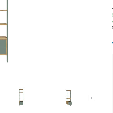
iefpreis - unschlagbar günstig!
Dauertiefpreis - unschlagbar g