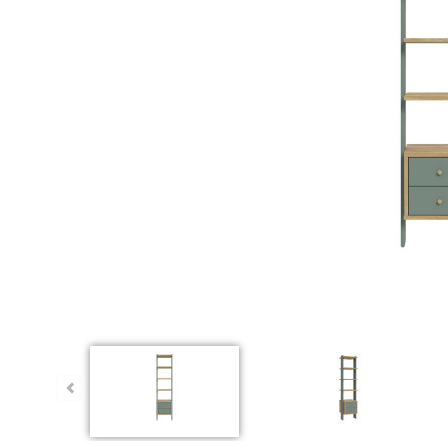
ünstig!
Dauertiefpreis - unschlagbar günstig!
Dauert