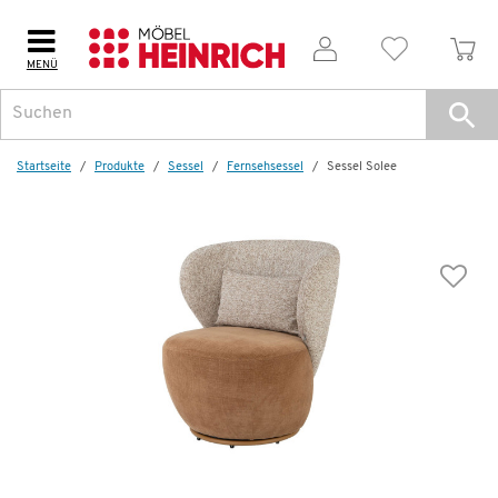
MENÜ
Weitere Artikel aus der Serie
Startseite
Produkte
Sessel
Fernsehsessel
Sessel Solee
Sessel
Solee
549,00 €
Dauertiefpreis - unschlagbar günstig!