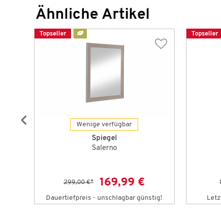
Ähnliche Artikel
Topseller
Topseller
Wenige verfügbar
Spiegel
Salerno
169,99 €
299,00 €
*
tig!
Dauertiefpreis - unschlagbar günstig!
Letz