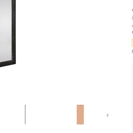
iefpreis - unschlagbar günstig!