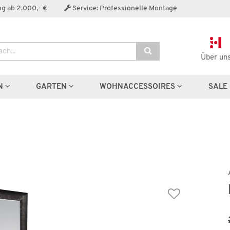
Der Artikel wurde in den Warenkorb gelegt:
g ab 2.000,- €
Service: Professionelle Montage
Über un
Artikel aus der Serie
N
GARTEN
WOHNACCESSOIRES
SALE
Wenige verfügbar
Spiegel
Elli
189,99 €
78,00 €
*