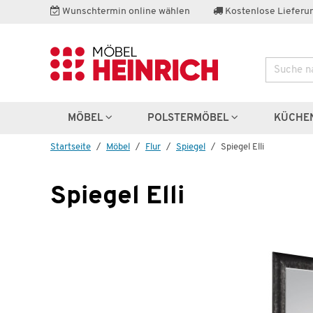
Wunschtermin online wählen
Kostenlose Lieferun
Suche
Weitere 
MÖBEL
POLSTERMÖBEL
KÜCHE
Startseite
Möbel
Flur
Spiegel
Spiegel Elli
Spiegel Elli
3