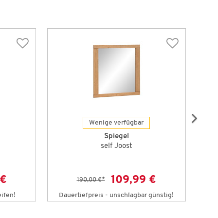
Wenige verfügbar
Spiegel
self Joost
 €
109,99 €
190,00 €
*
eifen!
Dauertiefpreis - unschlagbar günstig!
Da