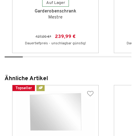
Auf Lager
Garderobenschrank
Mestre
239,99 €
427,00 €
*
Dauertiefpreis - unschlagbar günstig!
Dauer
Ähnliche Artikel
Topseller