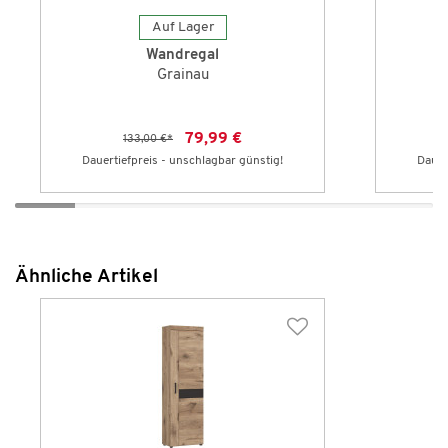
Auf Lager
Wandregal
Grainau
79,99 €
133,00 €
*
Dauertiefpreis - unschlagbar günstig!
Dauer
Ähnliche Artikel