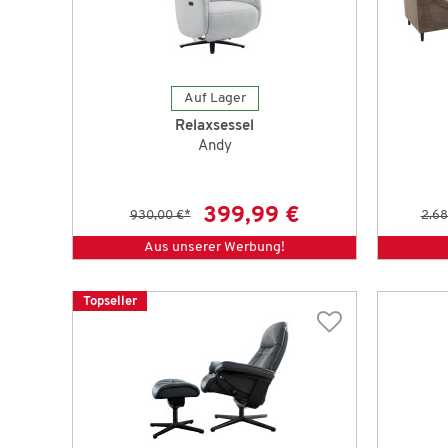
Auf Lager
Relaxsessel
Andy
399,99 €
930,00 €
*
2.68
Aus unserer Werbung!
Topseller