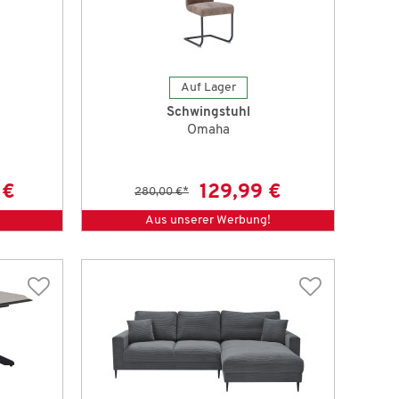
Auf Lager
Schwingstuhl
Omaha
 €
129,99 €
280,00 €
*
Aus unserer Werbung!