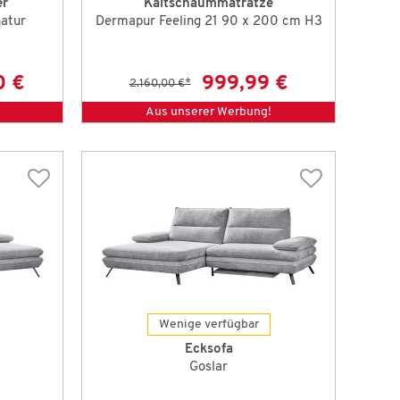
er
Kaltschaummatratze
natur
Dermapur Feeling 21 90 x 200 cm H3
0 €
999,99 €
2.160,00 €
*
Aus unserer Werbung!
Wenige verfügbar
Ecksofa
Goslar