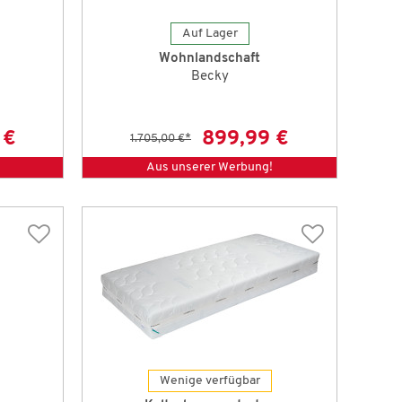
Auf Lager
Wohnlandschaft
Becky
 €
899,99 €
1.705,00 €
*
Aus unserer Werbung!
Wenige verfügbar