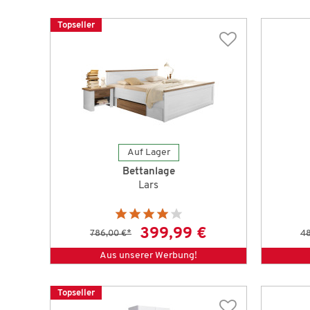
Topseller
Auf Lager
Bettanlage
Lars
399,99 €
786,00 €
*
48
Aus unserer Werbung!
Topseller