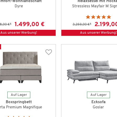
mfort-Wohnlandschaft
Relaxsessel mit Hock
Dyre
Stressless Mayfair M Sig
1.499,00 €
2.199,0
8,00 €
*
3.269,00 €
*
Aus unserer Werbung!
Aus unserer Werbung!
Auf Lager
Auf Lager
Boxspringbett
Ecksofa
rta Premium Magnifique
Goslar