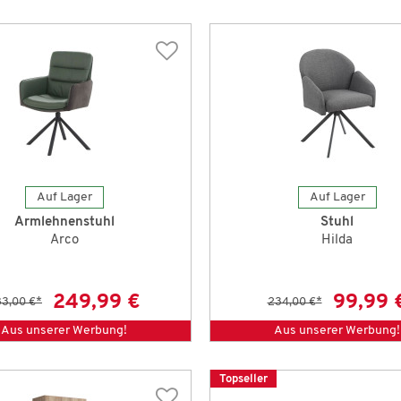
Auf Lager
Auf Lager
Armlehnenstuhl
Stuhl
Arco
Hilda
249,99 €
99,99 
3,00 €
*
234,00 €
*
Aus unserer Werbung!
Aus unserer Werbung!
Topseller