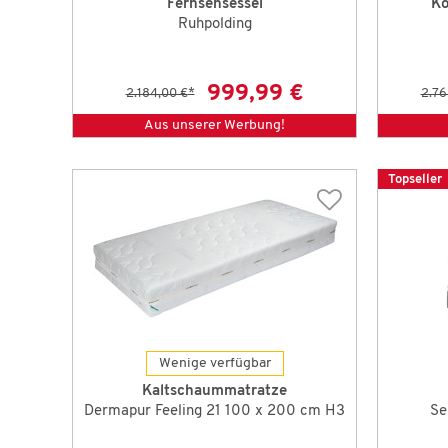
Fernsehsessel
Ko
Ruhpolding
999,99 €
2.184,00 €
*
2.76
Aus unserer Werbung!
Topseller
Wenige verfügbar
Kaltschaummatratze
Dermapur Feeling 21 100 x 200 cm H3
Se