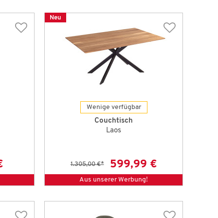
Neu
Wenige verfügbar
Couchtisch
Laos
€
599,99 €
1.305,00 €
*
Aus unserer Werbung!