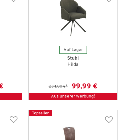
Auf Lager
Stuhl
Hilda
€
99,99 €
234,00 €
*
Aus unserer Werbung!
Topseller