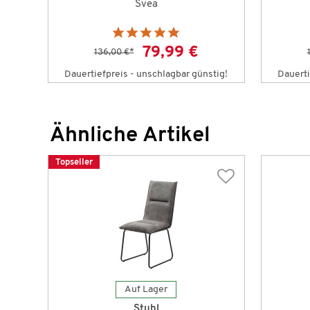
Svea
79,99 €
136,00 €
*
Dauertiefpreis - unschlagbar günstig!
Dauerti
Ähnliche Artikel
Topseller
Auf Lager
Stuhl