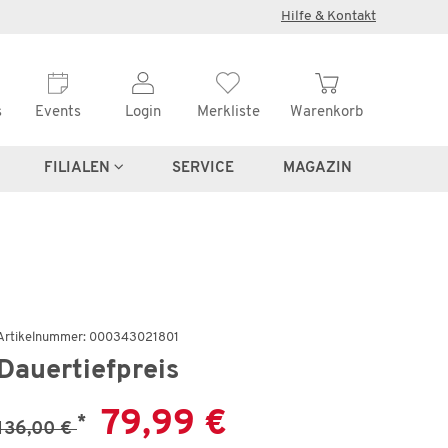
×
Hilfe & Kontakt
s
Events
Login
Merkliste
Warenkorb
FILIALEN
SERVICE
MAGAZIN
Artikelnummer: 000343021801
Dauertiefpreis
79,99 €
*
136,00 €
€