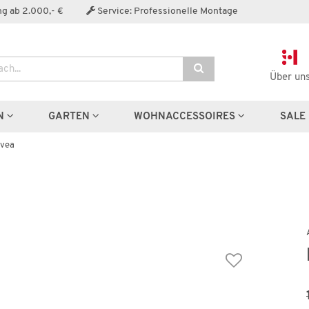
Der Artikel wurde in den Warenkorb gelegt:
g ab 2.000,- €
Service: Professionelle Montage
Über un
Artikel aus der Serie
N
GARTEN
WOHNACCESSOIRES
SALE
Svea
Auf Lager
Auf Lager
Stuhl
Stuhl
Svea
Svea
79,99 €
79,99 
136,00 €
*
136,00 €
*