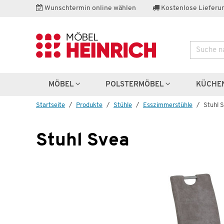
Wunschtermin online wählen
Kostenlose Lieferun
Suche
Weitere 
Topseller
MÖBEL
POLSTERMÖBEL
KÜCHE
Startseite
Produkte
Stühle
Esszimmerstühle
Stuhl 
Stuhl Svea