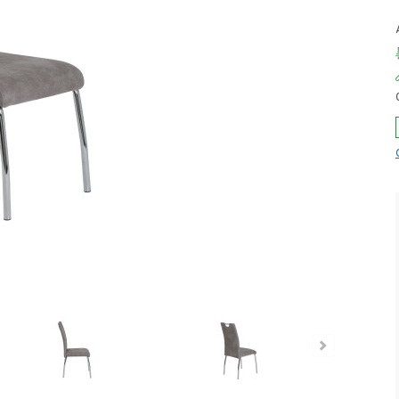
iefpreis - unschlagbar günstig!
Dauertiefpreis - unschlagbar g