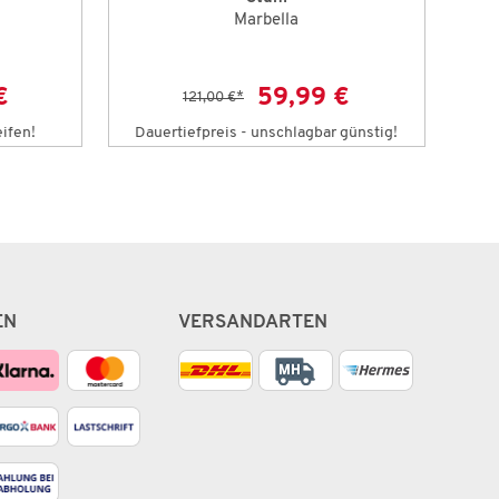
Marbella
€
59,99 €
121,00 €
*
eifen!
Dauertiefpreis - unschlagbar günstig!
EN
VERSANDARTEN