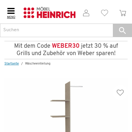
MENÜ
Weitere Artikel aus der Serie
Mit dem Code
WEBER30
jetzt 30 % auf
Grills und Zubehör von Weber sparen!
Startseite
Wäscheeinteilung
Wenige verfügbar
Wäscheeinteilung
79,99 €
120,00 €
*
Dauertiefpreis - unschlagbar günstig!