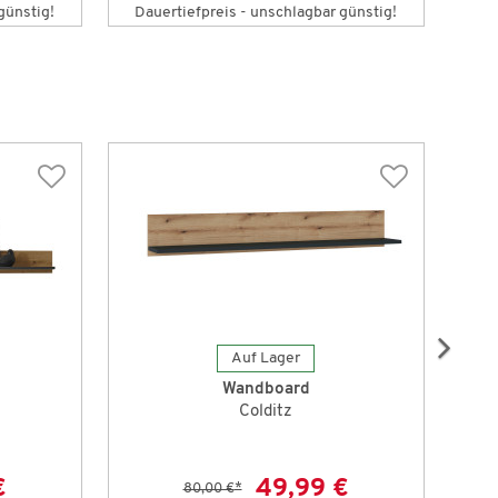
günstig!
Dauertiefpreis - unschlagbar günstig!
Auf Lager
Wandboard
Colditz
€
49,99 €
80,00 €
*