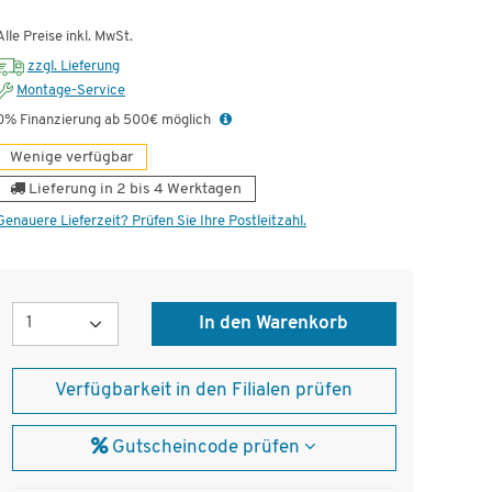
ünstig!
Dauertiefpreis - unschlagbar günstig!
Dauert
Alle Preise inkl. MwSt.
zzgl. Lieferung
Montage-Service
0% Finanzierung ab 500€ möglich
Wenige verfügbar
Lieferung in 2 bis 4 Werktagen
Genauere Lieferzeit? Prüfen Sie Ihre Postleitzahl.
Menge
In den Warenkorb
Verfügbarkeit in den Filialen prüfen
Gutscheincode prüfen