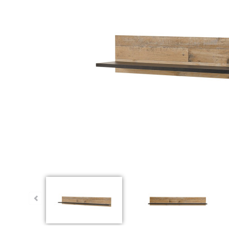
ünstig!
Dauertiefpreis - unschlagbar günstig!
Dauert