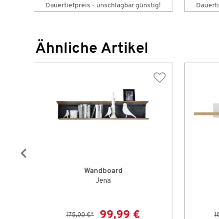
!
Dauertiefpreis - unschlagbar günstig!
Dauerti
Ähnliche Artikel
Wandboard
Jena
99,99 €
175,00 €
*
1