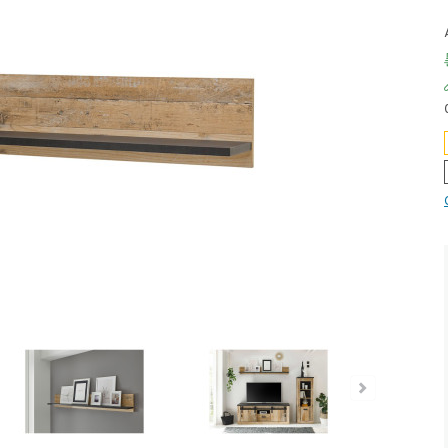
iefpreis - unschlagbar günstig!
Dauertiefpreis - unschlagbar g