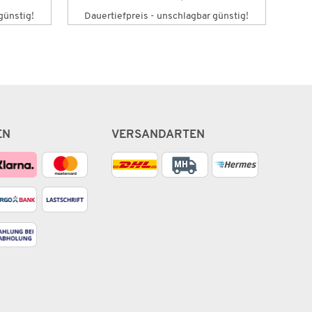
günstig!
Dauertiefpreis - unschlagbar günstig!
Da
EN
VERSANDARTEN