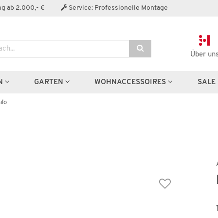
Der Artikel wurde in den Warenkorb gelegt:
g ab 2.000,- €
Service: Professionelle Montage
Über un
Artikel aus der Serie
N
GARTEN
WOHNACCESSOIRES
SALE
ilo
Wenige verfügbar
Wenige verfügbar
Esstisch
Couchtisch
Shilo
Shilo
399,99 €
349,99 
72,00 €
*
625,00 €
*