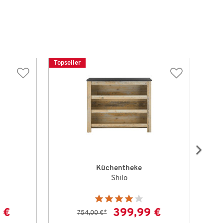
Topseller
Küchentheke
Shilo
 €
399,99 €
754,00 €
*