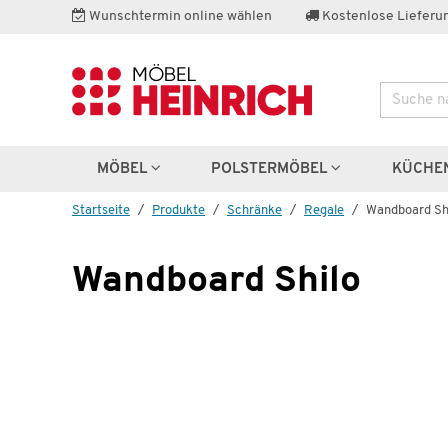
Wunschtermin online wählen
Kostenlose Lieferun
Suche
Weitere 
MÖBEL
POLSTERMÖBEL
KÜCHE
Startseite
Produkte
Schränke
Regale
Wandboard Sh
Wandboard Shilo
Wenige verfügbar
Vitrine
Shilo
€
749,99 €
1.338,00 €
*
7