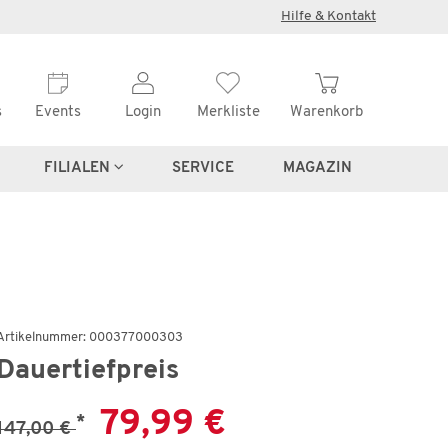
×
Hilfe & Kontakt
s
Events
Login
Merkliste
Warenkorb
FILIALEN
SERVICE
MAGAZIN
Wenige verfügbar
Artikelnummer: 000377000303
Schrank
Dauertiefpreis
Shilo
79,99 €
*
147,00 €
€
549,99 €
991,00 €
*
5