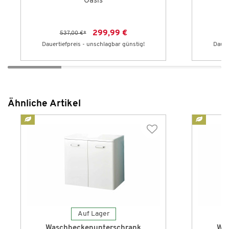
Oasis
299,99 €
537,00 €
*
Dauertiefpreis - unschlagbar günstig!
Dauer
Ähnliche Artikel
Auf Lager
Waschbeckenunterschrank
Wa