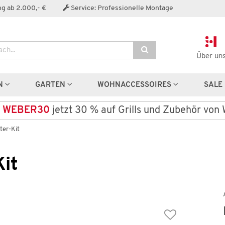
Der Artikel wurde in den Warenkorb gelegt:
g ab 2.000,- €
Service: Professionelle Montage
Über un
N
GARTEN
WOHNACCESSOIRES
SALE
e
WEBER30
jetzt 30 % auf Grills und Zubehör von
er-Kit
it