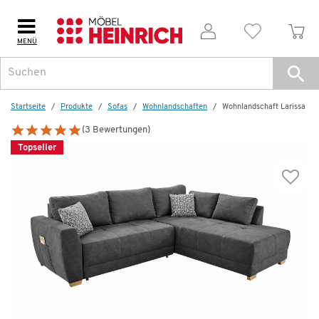
MENÜ
Dazu empfehlen wir folgendes Zubehör:
Startseite
Produkte
Sofas
Wohnlandschaften
Wohnlandschaft Larissa
(3 Bewertungen)
Topseller
Wenige verfügbar
Kopfstütze Larissa
59,99 €
105,00 €
*
Dauertiefpreis - unschlagbar günstig!