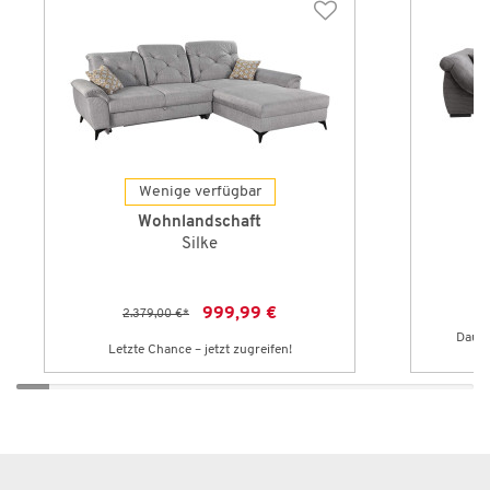
Wenige verfügbar
Wohnlandschaft
Silke
999,99 €
2.379,00 €
*
2
Dauer
Letzte Chance – jetzt zugreifen!