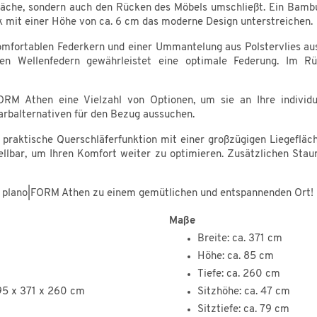
zfläche, sondern auch den Rücken des Möbels umschließt. Ein Bambu
k mit einer Höhe von ca. 6 cm das moderne Design unterstreichen.
omfortablen Federkern und einer Ummantelung aus Polstervlies ausg
hen Wellenfedern gewährleistet eine optimale Federung. Im Rü
ORM Athen eine Vielzahl von Optionen, um sie an Ihre individ
rbalternativen für den Bezug aussuchen.
e praktische Querschläferfunktion mit einer großzügigen Liegefl
ellbar, um Ihren Komfort weiter zu optimieren. Zusätzlichen Stau
 plano|FORM Athen zu einem gemütlichen und entspannenden Ort!
Maße
Breite: ca. 371 cm
Höhe: ca. 85 cm
Tiefe: ca. 260 cm
95 x 371 x 260 cm
Sitzhöhe: ca. 47 cm
Sitztiefe: ca. 79 cm