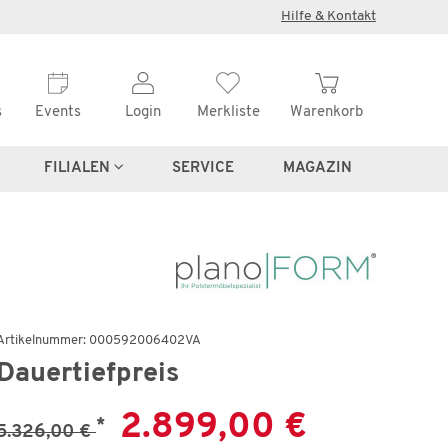
×
Hilfe & Kontakt
s
Events
Login
Merkliste
Warenkorb
FILIALEN
SERVICE
MAGAZIN
Artikelnummer: 000592006402VA
ft
Dauertiefpreis
2.899,00 €
*
5.326,00 €
0 €