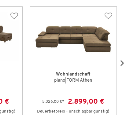
Wohnlandschaft
plano|FORM Athen
0 €
2.899,00 €
5.326,00 €
*
günstig!
Dauertiefpreis - unschlagbar günstig!
Da