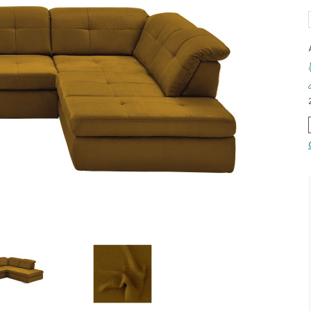
Aus unserer Werbung!
Dauertiefpreis - unschlagbar g