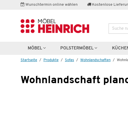
Wunschtermin online wählen
Kostenlose Lieferun
Suche
Weitere 
MÖBEL
POLSTERMÖBEL
KÜCHE
Startseite
Produkte
Sofas
Wohnlandschaften
Wohnla
Wohnlandschaft plan
5.32