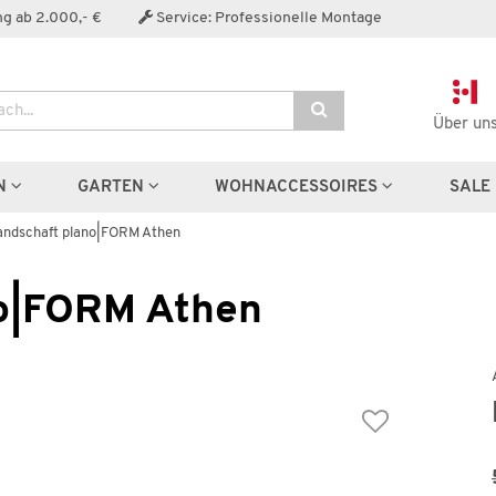
Der Artikel wurde in den Warenkorb gelegt:
g ab 2.000,- €
Service: Professionelle Montage
Über un
Artikel aus der Serie
N
GARTEN
WOHNACCESSOIRES
SALE
ndschaft plano|FORM Athen
o|FORM Athen
Wohnlandschaft
Komfort-Wohnlandscha
plano|FORM Athen
plano|FORM Athen
2.499,00 €
4.699,0
6,00 €
*
8.600,00 €
*