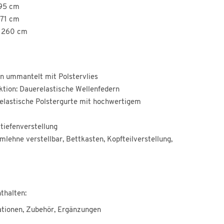
195 cm
371 cm
. 260 cm
rn ummantelt mit Polstervlies
tion: Dauerelastische Wellenfedern
elastische Polstergurte mit hochwertigem
ztiefenverstellung
mlehne verstellbar, Bettkasten, Kopfteilverstellung,
m
thalten:
ationen, Zubehör, Ergänzungen