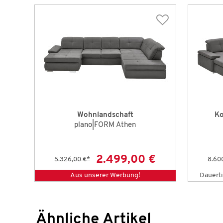
Wohnlandschaft
Ko
plano|FORM Athen
2.499,00 €
5.326,00 €
*
8.60
Aus unserer Werbung!
Dauerti
Ähnliche Artikel