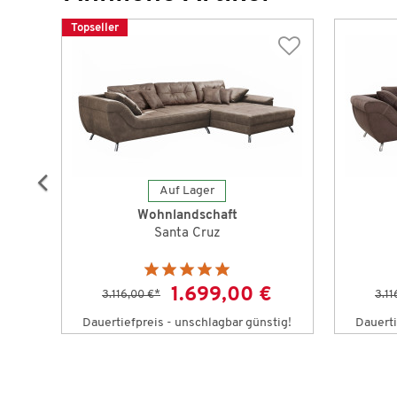
Topseller
Auf Lager
Wohnlandschaft
Santa Cruz
1.699,00 €
3.116,00 €
*
3.11
tig!
Dauertiefpreis - unschlagbar günstig!
Dauerti