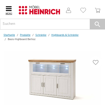
MENÜ
Weitere Artikel aus der Serie
Topsel
Startseite
Produkte
Schränke
Highboards & Schränke
Basis-Highboard Berlioz
Sideboard
Berlioz
599,99 €
1.208,00 €
*
Dauertiefpreis - unschlagbar günstig!
D