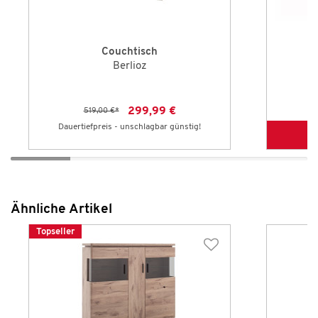
Couchtisch
Berlioz
299,99 €
519,00 €
*
3
Dauertiefpreis - unschlagbar günstig!
Ähnliche Artikel
Topseller