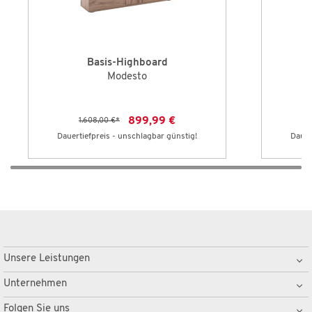
Basis-Highboard
Modesto
899,99 €
1.608,00 €
*
Dauertiefpreis - unschlagbar günstig!
Dauer
Unsere Leistungen
Unternehmen
Folgen Sie uns