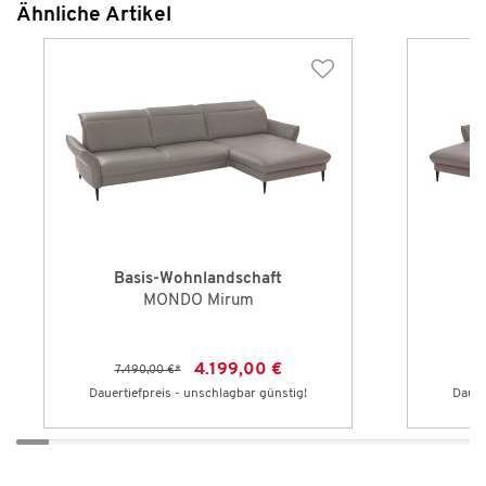
Ähnliche Artikel
Basis-Wohnlandschaft
B
MONDO Mirum
4.199,00 €
7.490,00 €
*
7
Dauertiefpreis - unschlagbar günstig!
Dauer