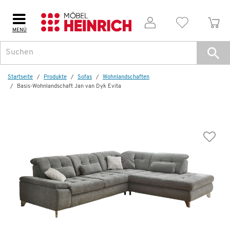
MENÜ
Weitere Artikel aus der Serie
Startseite
Produkte
Sofas
Wohnlandschaften
Basis-Wohnlandschaft Jan van Dyk Evita
Komfort-Wohnlandschaft
Jan van Dyk Evita
3.999,00 €
7.385,00 €
*
Dauertiefpreis - unschlagbar günstig!