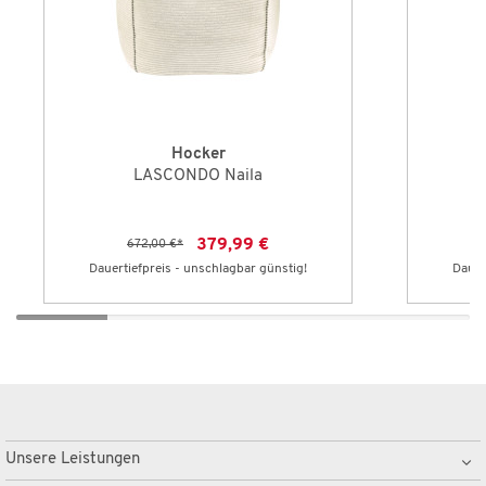
Hocker
LASCONDO Naila
379,99 €
672,00 €
*
Dauertiefpreis - unschlagbar günstig!
Dauer
Unsere Leistungen