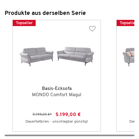
Produkte aus derselben Serie
Topseller
Topseller
Basis-Ecksofa
MONDO Comfort Magul
M
5.199,00 €
9.499,00 €
*
16
Dauertiefpreis - unschlagbar günstig!
Dauer