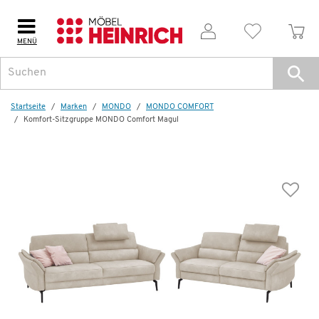
MENÜ
Weitere Artikel aus der Serie
Topseller
Topsel
Startseite
Marken
MONDO
MONDO COMFORT
Komfort-Sitzgruppe MONDO Comfort Magul
Komfort-Sitzgruppe
MONDO Comfort Magul
8.999,00 €
16.090,00 €
*
Dauertiefpreis - unschlagbar günstig!
D