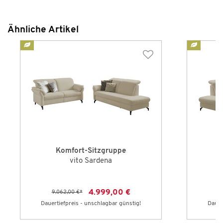
Ähnliche Artikel
Komfort-Sitzgruppe
vito Sardena
4.999,00 €
9.062,00 €
*
9
Dauertiefpreis - unschlagbar günstig!
Dauer