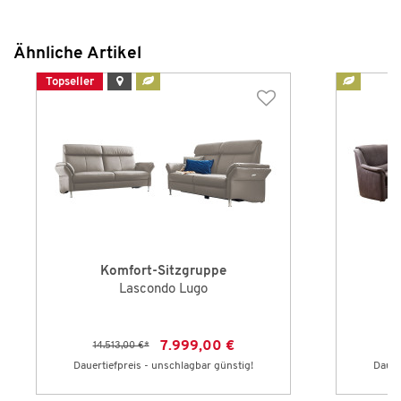
Ähnliche Artikel
Topseller
Komfort-Sitzgruppe
Lascondo Lugo
7.999,00 €
14.513,00 €
*
8
Dauertiefpreis - unschlagbar günstig!
Dauer