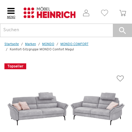
MENÜ
Weitere Artikel aus der Serie
Topseller
Startseite
Marken
MONDO
MONDO COMFORT
Komfort-Sitzgruppe MONDO Comfort Magul
Topseller
Basis-Ecksofa
MONDO Comfort Magul
5.199,00 €
9.499,00 €
*
Dauertiefpreis - unschlagbar günstig!