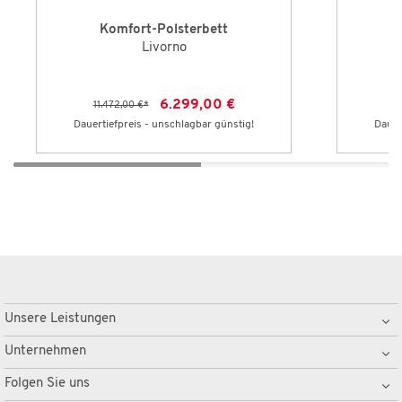
Komfort-Polsterbett
Livorno
6.299,00 €
11.472,00 €
*
9
Dauertiefpreis - unschlagbar günstig!
Dauer
Unsere Leistungen
Unternehmen
Folgen Sie uns