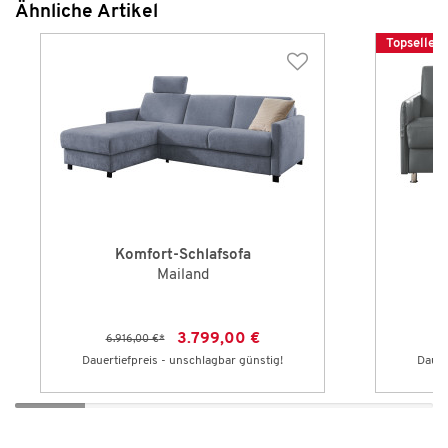
Ähnliche Artikel
Topseller
Komfort-Schlafsofa
Mailand
3.799,00 €
6.916,00 €
*
6
Dauertiefpreis - unschlagbar günstig!
Dauer