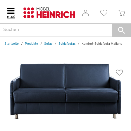
MENÜ
Weitere Artikel aus der Serie
Startseite
Produkte
Sofas
Schlafsofas
Komfort-Schlafsofa Mailand
Basis-Schlafsofa
Mailand
2.999,00 €
5.567,00 €
*
Dauertiefpreis - unschlagbar günstig!
D