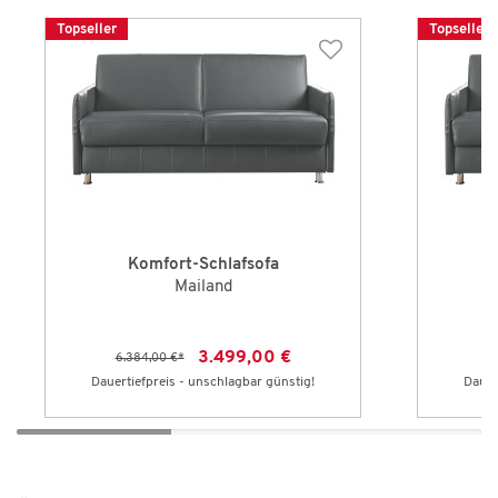
Topseller
Topseller
Komfort-Schlafsofa
Mailand
3.499,00 €
6.384,00 €
*
5
Dauertiefpreis - unschlagbar günstig!
Dauer