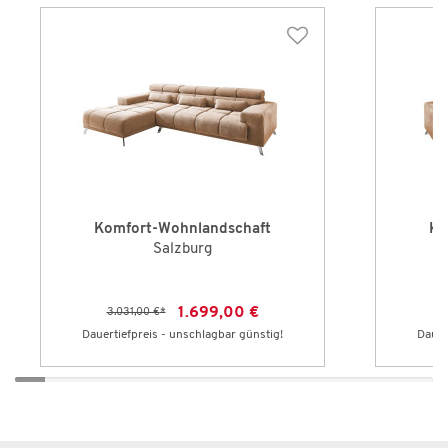
Komfort-Wohnlandschaft
Ko
Salzburg
1.699,00 €
3.031,00 €
*
3
Dauertiefpreis - unschlagbar günstig!
Dauer