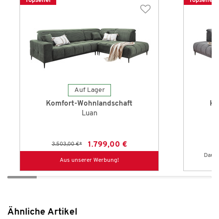
Topseller
Topseller
Auf Lager
Komfort-Wohnlandschaft
Ko
Luan
1.799,00 €
3.503,00 €
*
3
Dauer
Aus unserer Werbung!
Ähnliche Artikel