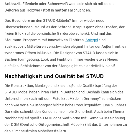
Anthrazit, Elfenbein oder Schneeweiß wechseln sich ab mit edlen
Dekoren aus Holzwerkstoff in matten Farbnuancen.
Das Besondere an den STAUD-Möbeln? Immer wieder neue
Überraschungen! Mal ist es der Schrank-Korpus ganz ohne Fronten, der
freien Blick auf die persönliche Garderobe schenkt. Und mal das
Stauraum-Programm mit innovativen Fliptüren.
Spiegel
sind
ausklappbar, Mitteltüren verschwinden elegant hinter der Außenfront, ein
synchrones Öffnen inklusive. Die Designer von STAUD lassen sich in
Sachen Formgebung, Look und Funktion immer wieder etwas Neues
einfallen. Schlafzimmer von der Stange gibt es hier definitiv nicht!
Nachhaltigkeit und Qualität bei STAUD
Die Konstruktion, Montage und anschließende Qualitätsprüfung der
STAUD-Möbel haben ihren Platz in Deutschland. Deshalb kann sich das
Unternehmen auch mit dem Prädikat „Made in Germany“ schmücken –
nach wie vor ein Aushängeschild für hohe Produktqualität. Eine 5-Jahres-
Garantie schenkt den Kunden umso mehr Sicherheit. Auch beim Thema
Nachhaltigkeit spielt STAUD ganz weit vorne mit. Gemäß Auszeichnung
der DGM (Deutsche Gütegemeinschaft Möbel) zählt das Unternehmen zu
den klimaneutralen Möbelherstellern.