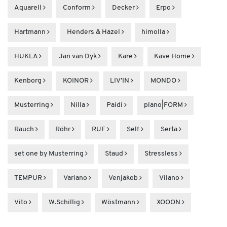
Aquarell
Conform
Decker
Erpo
Hartmann
Henders & Hazel
himolla
HUKLA
Jan van Dyk
Kare
Kave Home
Kenborg
KOINOR
LIV’IN
MONDO
Musterring
Nilla
Paidi
plano|FORM
Rauch
Röhr
RUF
Self
Serta
set one by Musterring
Staud
Stressless
TEMPUR
Variano
Venjakob
Vilano
Vito
W.Schillig
Wöstmann
XOOON