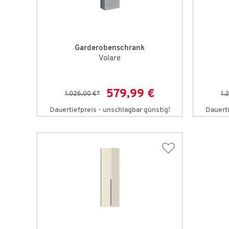
Garderobenschrank
Volare
579,99 €
1.026,00 €
*
1.
Dauertiefpreis - unschlagbar günstig!
Dauerti