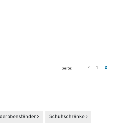
1
2
Seite:
deroben­ständer
Schuhschränke