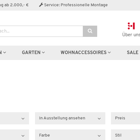
g ab 2.000,- €
Service: Professionelle Montage
Über un
N
GARTEN
WOHNACCESSOIRES
SALE
In Ausstellung ansehen
Preis
Farbe
Stil