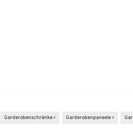
Garderoben­schränke
Garderoben­paneele
Gar