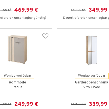
469,99 €
349,99
2,00 €
*
642,00 €
*
efpreis - unschlagbar günstig!
Dauertiefpreis - unschlagbar 
Wenige verfügbar
Wenige verfügbar
Kommode
Garderobenschrank
Padua
vito Clyde
249,99 €
339,99
0,00 €
*
652,00 €
*