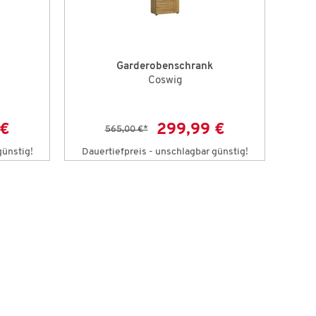
Garderobenschrank
Coswig
 €
299,99 €
565,00 €
*
günstig!
Dauertiefpreis - unschlagbar günstig!