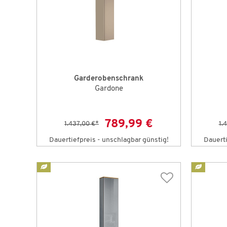
Garderobenschrank
Gardone
789,99 €
1.437,00 €
*
1.
Dauertiefpreis - unschlagbar günstig!
Dauerti