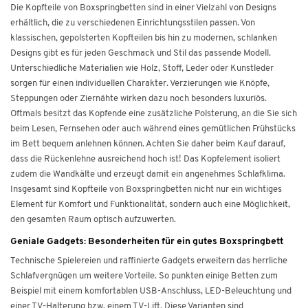
Die Kopfteile von Boxspringbetten sind in einer Vielzahl von Designs
erhältlich, die zu verschiedenen Einrichtungsstilen passen. Von
klassischen, gepolsterten Kopfteilen bis hin zu modernen, schlanken
Designs gibt es für jeden Geschmack und Stil das passende Modell.
Unterschiedliche Materialien wie Holz, Stoff, Leder oder Kunstleder
sorgen für einen individuellen Charakter. Verzierungen wie Knöpfe,
Steppungen oder Ziernähte wirken dazu noch besonders luxuriös.
Oftmals besitzt das Kopfende eine zusätzliche Polsterung, an die Sie sich
beim Lesen, Fernsehen oder auch während eines gemütlichen Frühstücks
im Bett bequem anlehnen können. Achten Sie daher beim Kauf darauf,
dass die Rückenlehne ausreichend hoch ist! Das Kopfelement isoliert
zudem die Wandkälte und erzeugt damit ein angenehmes Schlafklima.
Insgesamt sind Kopfteile von Boxspringbetten nicht nur ein wichtiges
Element für Komfort und Funktionalität, sondern auch eine Möglichkeit,
den gesamten Raum optisch aufzuwerten.
Geniale Gadgets: Besonderheiten für ein gutes Boxspringbett
Technische Spielereien und raffinierte Gadgets erweitern das herrliche
Schlafvergnügen um weitere Vorteile. So punkten einige Betten zum
Beispiel mit einem komfortablen USB-Anschluss, LED-Beleuchtung und
einer TV-Halterung bzw. einem TV-Lift. Diese Varianten sind