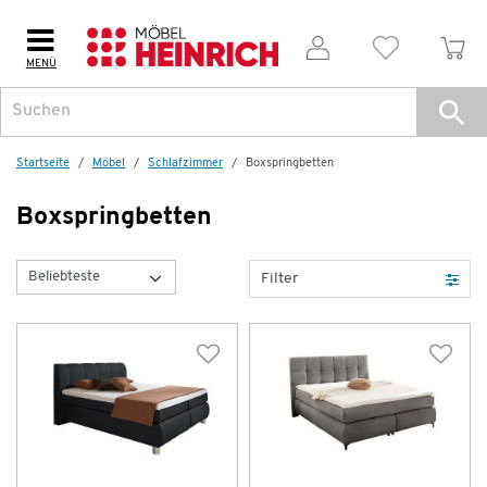
MENÜ
Startseite
Möbel
Schlafzimmer
Boxspring­betten
Boxspring­betten
Filter