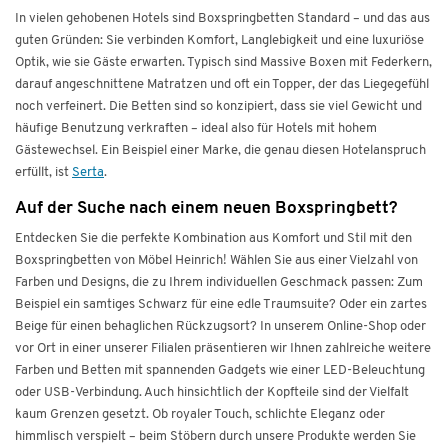
In vielen gehobenen Hotels sind Boxspringbetten Standard – und das aus
guten Gründen: Sie verbinden Komfort, Langlebigkeit und eine luxuriöse
Optik, wie sie Gäste erwarten. Typisch sind Massive Boxen mit Federkern,
darauf angeschnittene Matratzen und oft ein Topper, der das Liegegefühl
noch verfeinert. Die Betten sind so konzipiert, dass sie viel Gewicht und
häufige Benutzung verkraften – ideal also für Hotels mit hohem
Gästewechsel. Ein Beispiel einer Marke, die genau diesen Hotelanspruch
erfüllt, ist
Serta
.
Auf der Suche nach einem neuen Boxspringbett?
Entdecken Sie die perfekte Kombination aus Komfort und Stil mit den
Boxspringbetten von Möbel Heinrich! Wählen Sie aus einer Vielzahl von
Farben und Designs, die zu Ihrem individuellen Geschmack passen: Zum
Beispiel ein samtiges Schwarz für eine edle Traumsuite? Oder ein zartes
Beige für einen behaglichen Rückzugsort? In unserem Online-Shop oder
vor Ort in einer unserer Filialen präsentieren wir Ihnen zahlreiche weitere
Farben und Betten mit spannenden Gadgets wie einer LED-Beleuchtung
oder USB-Verbindung. Auch hinsichtlich der Kopfteile sind der Vielfalt
kaum Grenzen gesetzt. Ob royaler Touch, schlichte Eleganz oder
himmlisch verspielt – beim Stöbern durch unsere Produkte werden Sie