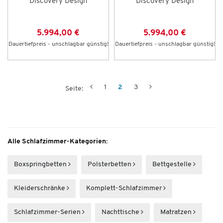
Discovery Design
Discovery Design
5.994,00 €
5.994,00 €
Dauertiefpreis - unschlagbar günstig!
Dauertiefpreis - unschlagbar günstig!
1
2
3
Seite:
Alle Schlafzimmer-Kategorien:
Boxspring­betten
Polsterbetten
Bettgestelle
Kleider­schränke
Komplett-Schlafzimmer
Schlafzimmer-Serien
Nachttische
Matratzen