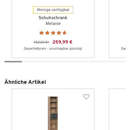
Wenige verfügbar
Schuhschrank
Melanie
259,99 €
452,00 €
*
Dauertiefpreis - unschlagbar günstig!
Dauer
Ähnliche Artikel