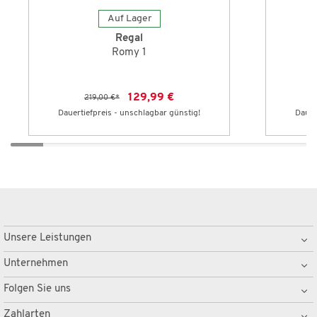
Auf Lager
Regal
Romy 1
129,99 €
219,00 €
*
Dauertiefpreis - unschlagbar günstig!
Dauer
Unsere Leistungen
Unternehmen
Folgen Sie uns
Zahlarten