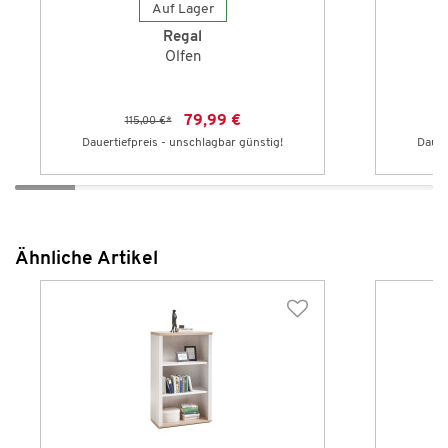
Auf Lager
Regal
Olfen
79,99 €
115,00 €
*
Dauertiefpreis - unschlagbar günstig!
Dauer
Ähnliche Artikel