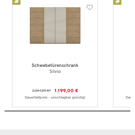
Schwebetürenschrank
Silvio
1.199,00 €
2.364,00 €
*
Dauertiefpreis - unschlagbar günstig!
Dauer