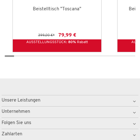
Beistelltisch "Toscana"
Beist
79,99 €
399,00 €
*
AUSSTELLUNGSSTÜCK:
80%
Rabatt
AUS
Unsere Leistungen
Unternehmen
Folgen Sie uns
Zahlarten